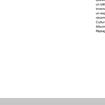
questi
un bâ
inver
un esp
récomp
Cultur
Albums
Paysag