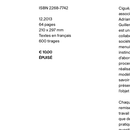
ISBN 2268-7742
Ciguë,
associ
12.2013
Adrian
64 pages
Guille
210 x 297 mm
est un
Textes en français
collab
600 tirages
sociét
menuis
€ 10.00
instin
ÉPUISÉ
d’abor
proces
réalis
modèle
savoir
présen
l’obje
Chaqu
remise
travai
que de
pratiq