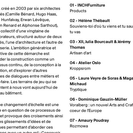
01 - INCHFurniture
 créé en 2003 par six architectes
Products
és (Camille Bénard, Hugo Haas,
 Hunfalvay, Erwan Lévêque,
02 - Hélène Thébault
m Renard et Alphonse Sarthout),
Souviens-toi d'où tu viens et tu sa
 collectif d’une vingtaine de
tu vas
orateurs, structuré autour de deux
03 - XII, Julia Bourcault & Jérémy
és, l’une d’architecture et l’autre de
Thomas
erie. L’ambition génératrice et
Artisan d'art
ctive de cette démarche est
der la construction comme un
04 - Atelier Oslo
sus continu, de la conception à la
Kroppsrom
ation, et d’explorer d’autres
s de dialogues entre métiers et
05 - Laure Veyre de Soras & Maga
-faire. Les terrains de jeu qui se
Michaud
tent à nous vont aujourd’hui de
Tryptique
t au bâtiment.
06 - Dominique Gauzin-Müller
e changement d’échelle est une
Voralberg : un nouvel Arts and Craf
 en question de ce processus de
coeur de l'Europe
l et provoque des croisements ainsi
07 - Amaury Poudray
s glissements d’idées et de
Rozmowa
ues permettant d’aborder ces