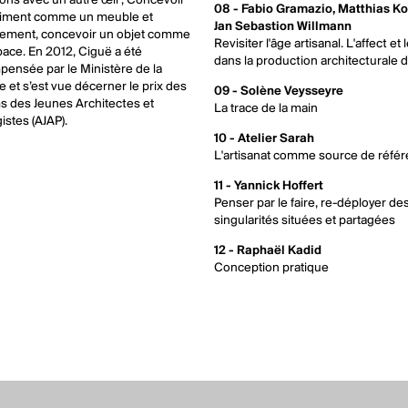
ons avec un autre œil ; Concevoir
08 - Fabio Gramazio, Matthias Ko
timent comme un meuble et
Jan Sebastion Willmann
sement, concevoir un objet comme
Revisiter l'âge artisanal. L'affect et l
ace. En 2012, Ciguë a été
dans la production architecturale d
ensée par le Ministère de la
e et s’est vue décerner le prix des
09 - Solène Veysseyre
 des Jeunes Architectes et
La trace de la main
istes (AJAP).
10 - Atelier Sarah
L'artisanat comme source de réfé
11 - Yannick Hoffert
Penser par le faire, re-déployer de
singularités situées et partagées
12 - Raphaël Kadid
Conception pratique