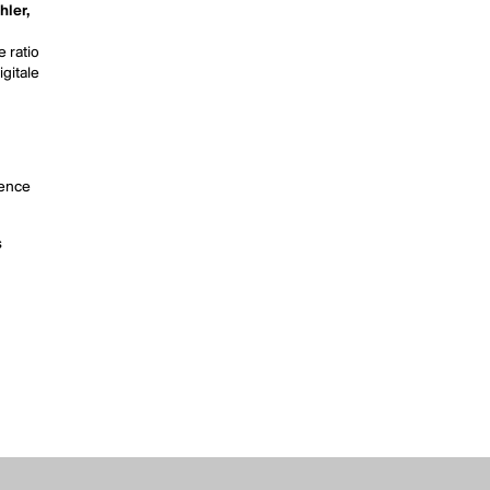
hler,
e ratio
igitale
rence
s