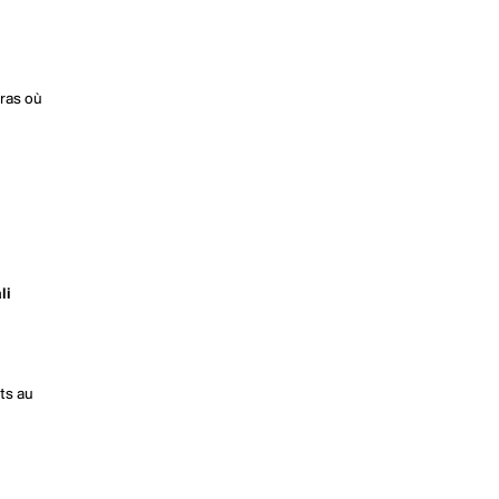
uras où
li
ts au